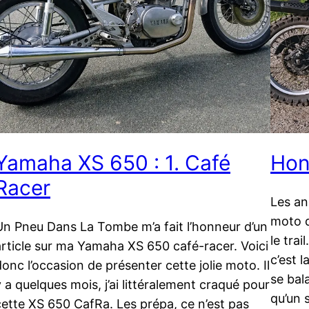
Yamaha XS 650 : 1. Café
Hon
Racer
Les an
moto q
Un Pneu Dans La Tombe m’a fait l’honneur d’un
le trai
article sur ma Yamaha XS 650 café-racer. Voici
c’est 
donc l’occasion de présenter cette jolie moto. Il
se bal
y a quelques mois, j’ai littéralement craqué pour
qu’un 
cette XS 650 CafRa. Les prépa, ce n’est pas