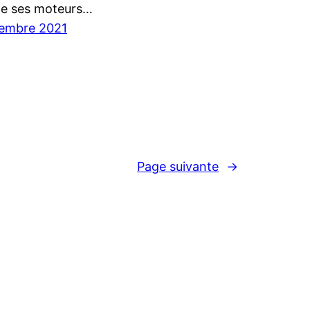
ne ses moteurs…
tembre 2021
Page suivante
→
ille et Patine 2013-2026
par Draaghan
Fièrement propulsé par
WordPress