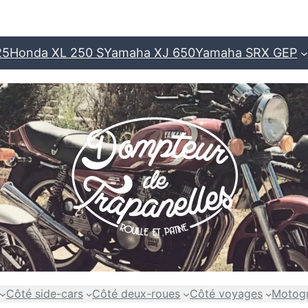
25
Honda XL 250 S
Yamaha XJ 650
Yamaha SRX GEP
Côté side-cars
Côté deux-roues
Côté voyages
Motog