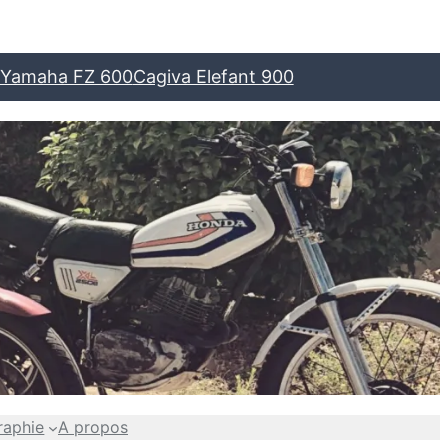
Yamaha FZ 600
Cagiva Elefant 900
raphie
A propos