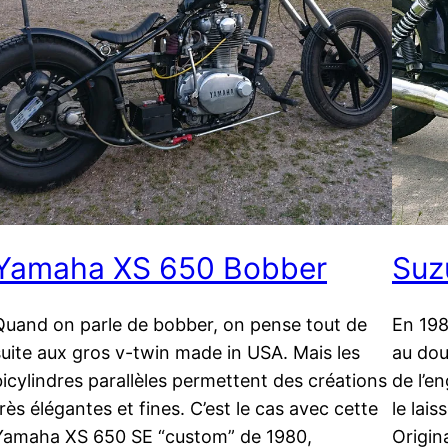
Yamaha XS 650 Bobber
Suz
Quand on parle de bobber, on pense tout de
En 198
suite aux gros v-twin made in USA. Mais les
au dou
bicylindres parallèles permettent des créations
de l’e
très élégantes et fines. C’est le cas avec cette
le lais
Yamaha XS 650 SE “custom” de 1980,
Origin