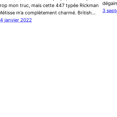
dégai
trop mon truc, mais cette 447 typée Rickman
3 sep
Métisse m’a complètement charmé. British…
14 janvier 2022
Rou