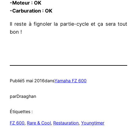
-Moteur : OK
-Carburation : OK
Il reste à fignoler la partie-cycle et ça sera tout
bon !
Publié
5 mai 2016
dans
Yamaha FZ 600
par
Draaghan
Étiquettes :
FZ 600
, 
Rare & Cool
, 
Restauration
, 
Youngtimer