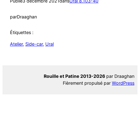
Publié
3 décembre 2021
dans
Ural 8.103-40
par
Draaghan
Étiquettes :
Atelier
, 
Side-car
, 
Ural
Rouille et Patine 2013-2026
par Draaghan
Fièrement propulsé par
WordPress