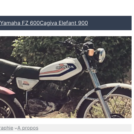
Yamaha FZ 600
Cagiva Elefant 900
raphie
A propos