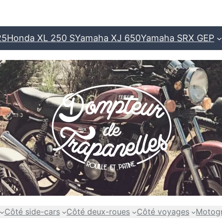
25
Honda XL 250 S
Yamaha XJ 650
Yamaha SRX GEP
Côté side-cars
Côté deux-roues
Côté voyages
Motog